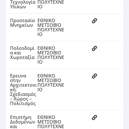
Τεχνολογία
ΠΟΛΥΤΕΧΝΕ
Υλικών
ΙΟ
Προστασία
ΕΘΝΙΚΟ
Μνημείων
ΜΕΤΣΟΒΙΟ
ΠΟΛΥΤΕΧΝΕ
ΙΟ
Πολεοδομί
ΕΘΝΙΚΟ
α και
ΜΕΤΣΟΒΙΟ
Χωροταξία
ΠΟΛΥΤΕΧΝΕ
ΙΟ
Ερευνα
ΕΘΝΙΚΟ
στην
ΜΕΤΣΟΒΙΟ
Αρχιτεκτονι
ΠΟΛΥΤΕΧΝΕ
κή:
ΙΟ
Σχεδιασμός
– Χώρος –
Πολιτισμός
Επιστήμη
ΕΘΝΙΚΟ
Δεδομένων
ΜΕΤΣΟΒΙΟ
και
ΠΟΛΥΤΕΧΝΕ