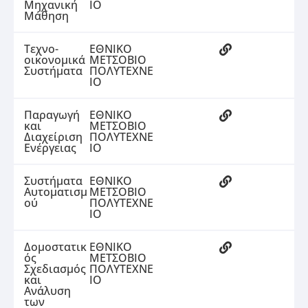
Μηχανική
ΙΟ
Μάθηση
Τεχνο-
ΕΘΝΙΚΟ
οικονομικά
ΜΕΤΣΟΒΙΟ
Συστήματα
ΠΟΛΥΤΕΧΝΕ
ΙΟ
Παραγωγή
ΕΘΝΙΚΟ
και
ΜΕΤΣΟΒΙΟ
Διαχείριση
ΠΟΛΥΤΕΧΝΕ
Ενέργειας
ΙΟ
Συστήματα
ΕΘΝΙΚΟ
Αυτοματισμ
ΜΕΤΣΟΒΙΟ
ού
ΠΟΛΥΤΕΧΝΕ
ΙΟ
Δομοστατικ
ΕΘΝΙΚΟ
ός
ΜΕΤΣΟΒΙΟ
Σχεδιασμός
ΠΟΛΥΤΕΧΝΕ
και
ΙΟ
Ανάλυση
των