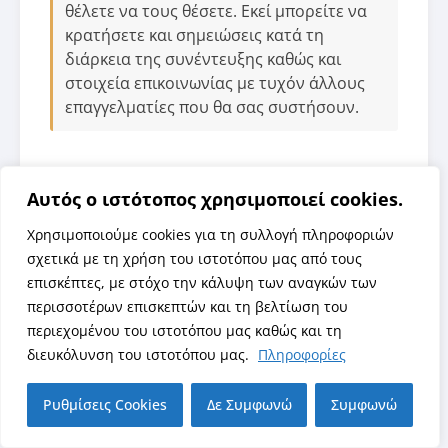
θέλετε να τους θέσετε. Εκεί μπορείτε να
κρατήσετε και σημειώσεις κατά τη
διάρκεια της συνέντευξης καθώς και
στοιχεία επικοινωνίας με τυχόν άλλους
επαγγελματίες που θα σας συστήσουν.
Αυτός ο ιστότοπος χρησιμοποιεί cookies.
Μέσα Κοινωνικής Δικτύωσης
Χρησιμοποιούμε cookies για τη συλλογή πληροφοριών
(LinkedIn)
σχετικά με τη χρήση του ιστοτόπου μας από τους
επισκέπτες, με στόχο την κάλυψη των αναγκών των
περισσοτέρων επισκεπτών και τη βελτίωση του
Ως Μέσα Κοινωνικής Δικτύωσης (Social Media
περιεχομένου του ιστοτόπου μας καθώς και τη
Networks) αναφέρονται τα ηλεκτρονικά μέσα
διευκόλυνση του ιστοτόπου μας.
Πληροφορίες
κοινωνικοποίησης όπως το facebook, twitter,
myspace, linkedin, myblog, flickr κα.
Ρυθμίσεις Cookies
Δε Συμφωνώ
Συμφωνώ
Ανεξάρτητα από ηλικία, επάγγελμα, φύλο,
μορφωτικό ή κοινωνικό επίπεδο οι