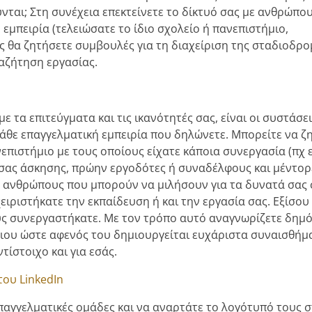
νται; Στη συνέχεια επεκτείνετε το δίκτυό σας με ανθρώπο
 εμπειρία (τελειώσατε το ίδιο σχολείο ή πανεπιστήμιο,
ς θα ζητήσετε συμβουλές για τη διαχείριση της σταδιοδρο
ναζήτηση εργασίας.
 τα επιτεύγματα και τις ικανότητές σας, είναι οι συστάσει
κάθε επαγγελματική εμπειρία που δηλώνετε. Μπορείτε να ζ
νεπιστήμιο με τους οποίους είχατε κάποια συνεργασία (πχ
 σας άσκησης, πρώην εργοδότες ή συναδέλφους και μέντορε
ό ανθρώπους που μπορούν να μιλήσουν για τα δυνατά σας 
ειριστήκατε την εκπαίδευση ή και την εργασία σας. Εξίσου
ους συνεργαστήκατε. Με τον τρόπο αυτό αναγνωρίζετε δημό
οιου ώστε αφενός του δημιουργείται ευχάριστα συναισθήμ
τίστοιχο και για εσάς.
του LinkedIn
επαγγελματικές ομάδες και να αναρτάτε το λογότυπό τους 