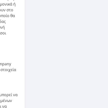
ημονικά ή
ουν στο
οποίο θα
δας
θνή
όσοι
ompany
 στοιχεία
 μπορεί να
χημένων
ι να