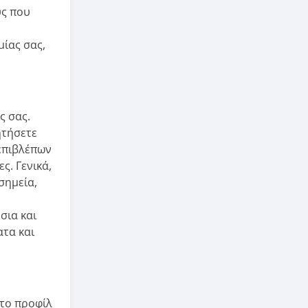
υς που
μίας σας,
ς σας.
ητήσετε
 επιβλέπων
ς. Γενικά,
σημεία,
σια και
ατα και
στο προφίλ