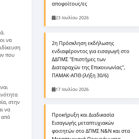
αποφοίτους/ες
23 Ιουλίου 2026
ά.
οι να
2η Πρόσκληση εκδήλωσης
ειδίκευση
ενδιαφέροντος για εισαγωγή στο
ων που
ΔΔΠΜΣ "Επιστήμες των
Διαταραχών της Επικοινωνίας",
ΠΑΜΑΚ-ΑΠΘ (λήξη 30/6)
ίναι
17 Ιουλίου 2026
ανότητα
ία, στην
αι να
Προκήρυξη και Διαδικασία
 από
Εισαγωγής μεταπτυχιακών
φοιτητών στο ΔΠΜΣ Ν&Ν και στα