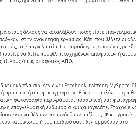
και πετυχημένο προφίλ είναι ένας σημαντικός παράγοντας
ητα στους άλλους να καταλάβουν ποιος είστε επαγγελματικ
σλόγκαν, στην αναζήτηση εργασίας. Κάτι που θέλετε οι άλλ
 εσάς, ως επαγγελματία. Για παράδειγμα, Γεωπόνος με εξ
Μπορείτε να δείτε προφίλ πετυχημένων αποφοίτων ή ατόμ
υς τίτλους όπως απόφοιτος ΑΠΘ.
δικτυακό πλαίσιο. Δεν είναι Facebook, twitter ή MySpace. Ε
κή προσωπική σας φωτογραφία, καθώς έτσι αυξάνετε η πιθ
ματική φωτογραφία περιγράφεται προσωπική σας φωτογραφ
ληλη επαγγελματική ενδυμασία και χαμογελάτε. Στόχος είν
ίσουν και να θέλουν να συνδεθούν μαζί σας. Φωτογραφίες
του κατοικίδιου ή του παιδιού σας , δεν αρμόζουν στο