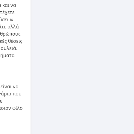
 και να
ετέχετε
ρώσεων
ίτε αλλά
ανθρώπους
κές θέσεις
δουλειά.
 βήματα
είναι να
νάρια που
ε
ποιον φίλο