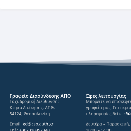
Γραφείο Διασύνδεσης ΑΠΘ
Ώρες λειτουργίας
Ταχυδρομική Διεύθυνση:
Μπορείτε να επισκεφτε
Κτίριο Διοίκησης, ΑΠΘ,
γραφεία μας. Για περι
54124, Θεσσαλονίκη
πληροφορίες δείτε
εδ
Email:
gd@cso.auth.gr
Δευτέρα – Παρασκευή,
Τηλ:
+302310997340
10:00 – 14:00