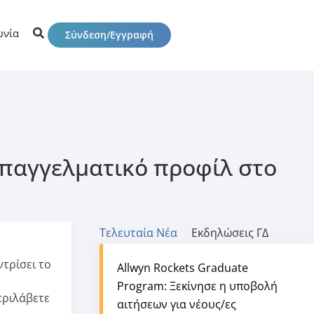
ωνία
Σύνδεση/Εγγραφή
επαγγελματικό προφίλ στο
Τελευταία Νέα
Εκδηλώσεις ΓΔ
ντρίσει το
Allwyn Rockets Graduate
,
Program: Ξεκίνησε η υποβολή
εριλάβετε
αιτήσεων για νέους/ες