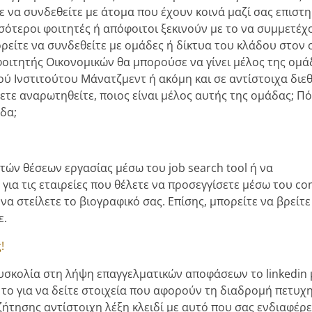
ίτε να συνδεθείτε με άτομα που έχουν κοινά μαζί σας επιστ
σότεροι φοιτητές ή απόφοιτοι ξεκινούν με το να συμμετέχ
ρείτε να συνδεθείτε με ομάδες ή δίκτυα του κλάδου στον 
φοιτητής Οικονομικών θα μπορούσε να γίνει μέλος της ομά
ού Ινστιτούτου Μάνατζμεντ ή ακόμη και σε αντίστοιχα διε
ετε αναρωτηθείτε, ποιος είναι μέλος αυτής της ομάδας; Π
δα;
τών θέσεων εργασίας μέσω του job search tool ή να
 για τις εταιρείες που θέλετε να προσεγγίσετε μέσω του c
 να στείλετε το βιογραφικό σας. Επίσης, μπορείτε να βρείτε
ε.
!
 δυσκολία στη λήψη επαγγελματικών αποφάσεων το linkedin
 το για να δείτε στοιχεία που αφορούν τη διαδρομή πετυ
τησης αντίστοιχη λέξη κλειδί με αυτό που σας ενδιαφέρε