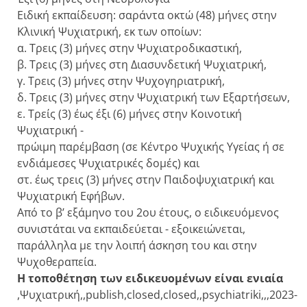
Ειδική εκπαίδευση: σαράντα οκτώ (48) μήνες στην
Κλινική Ψυχιατρική, εκ των οποίων:
α. Τρεις (3) μήνες στην Ψυχιατροδικαστική,
β. Τρεις (3) μήνες στη Διασυνδετική Ψυχιατρική,
γ. Τρεις (3) μήνες στην Ψυχογηριατρική,
δ. Τρεις (3) μήνες στην Ψυχιατρική των Εξαρτήσεων,
ε. Τρείς (3) έως έξι (6) μήνες στην Κοινοτική
Ψυχιατρική -
πρώιμη παρέμβαση (σε Κέντρο Ψυχικής Υγείας ή σε
ενδιάμεσες Ψυχιατρικές δομές) και
στ. έως τρεις (3) μήνες στην Παιδοψυχιατρική και
Ψυχιατρική Εφήβων.
Από το β’ εξάμηνο του 2ου έτους, ο ειδικευόμενος
συνιστάται να εκπαιδεύεται - εξοικειώνεται,
παράλληλα με την λοιπή άσκηση του και στην
Ψυχοθεραπεία.
Η τοποθέτηση των ειδικευομένων είναι ενιαία
,Ψυχιατρική,,publish,closed,closed,,psychiatriki,,,2023-