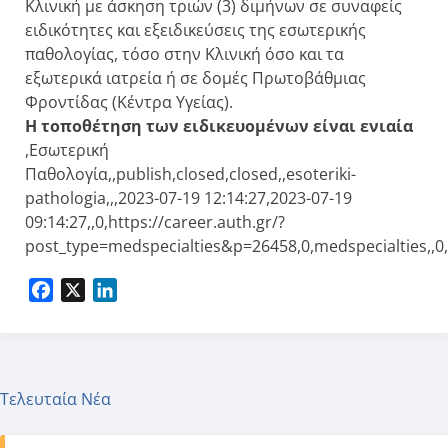
Κλινική με άσκηση τριών (3) διμήνων σε συναφείς
ειδικότητες και εξειδικεύσεις της εσωτερικής
παθολογίας, τόσο στην Κλινική όσο και τα
εξωτερικά ιατρεία ή σε δομές Πρωτοβάθμιας
Φροντίδας (Κέντρα Υγείας).
Η τοποθέτηση των ειδικευομένων είναι ενιαία
,Εσωτερική
Παθολογία,,publish,closed,closed,,esoteriki-
pathologia,,,2023-07-19 12:14:27,2023-07-19
09:14:27,,0,https://career.auth.gr/?
post_type=medspecialties&p=26458,0,medspecialties,,0
Facebook
X
LinkedIn
Τελευταία Νέα