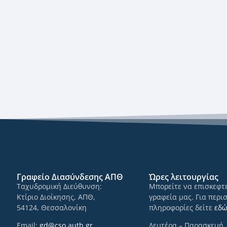
Γραφείο Διασύνδεσης ΑΠΘ
Ώρες λειτουργίας
Ταχυδρομική Διεύθυνση:
Μπορείτε να επισκεφτε
Κτίριο Διοίκησης, ΑΠΘ,
γραφεία μας. Για περι
54124, Θεσσαλονίκη
πληροφορίες δείτε
εδ
Email:
gd@cso.auth.gr
Δευτέρα – Παρασκευή,