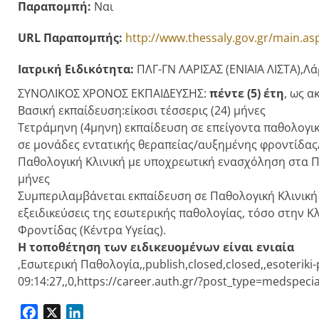
Παραπομπή:
Ναι
URL Παραπομπής:
http://www.thessaly.gov.gr/main.as
Ιατρική Ειδικότητα:
ΠΛΓ-ΓΝ ΛΑΡΙΣΑΣ (ΕΝΙΑΙΑ ΛΙΣΤΑ),Λάρ
ΣΥΝΟΛΙΚΟΣ ΧΡΟΝΟΣ ΕΚΠΑΙΔΕΥΣΗΣ:
πέντε (5) έτη
, ως α
Βασική εκπαίδευση:είκοσι τέσσερις (24) μήνες
Τετράμηνη (4μηνη) εκπαίδευση σε επείγοντα παθολογικ
σε μονάδες εντατικής θεραπείας/αυξημένης φροντίδα
Παθολογική Κλινική με υποχρεωτική ενασχόληση στα Παθ
μήνες
Συμπεριλαμβάνεται εκπαίδευση σε Παθολογική Κλινική μ
εξειδικεύσεις της εσωτερικής παθολογίας, τόσο στην Κ
Φροντίδας (Κέντρα Υγείας).
Η τοποθέτηση των ειδικευομένων είναι ενιαία
,Εσωτερική Παθολογία,,publish,closed,closed,,esoteriki-
09:14:27,,0,https://career.auth.gr/?post_type=medspeci
Facebook
X
LinkedIn