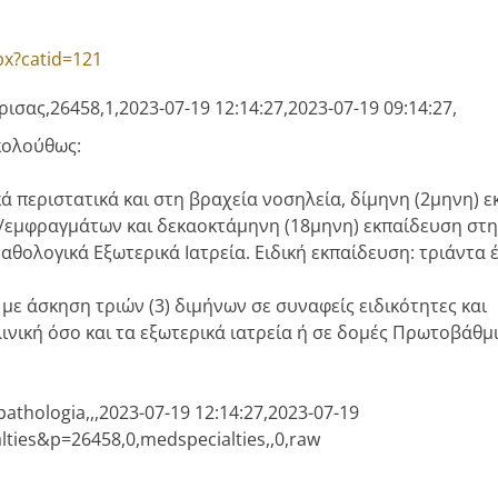
px?catid=121
ισας,26458,1,2023-07-19 12:14:27,2023-07-19 09:14:27,
κολούθως:
ά περιστατικά και στη βραχεία νοσηλεία, δίμηνη (2μηνη) 
ς/εμφραγμάτων και δεκαοκτάμηνη (18μηνη) εκπαίδευση στ
ολογικά Εξωτερικά Ιατρεία. Ειδική εκπαίδευση: τριάντα έξ
ε άσκηση τριών (3) διμήνων σε συναφείς ειδικότητες και
λινική όσο και τα εξωτερικά ιατρεία ή σε δομές Πρωτοβάθμ
pathologia,,,2023-07-19 12:14:27,2023-07-19
alties&p=26458,0,medspecialties,,0,raw