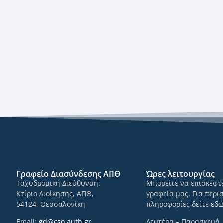
Γραφείο Διασύνδεσης ΑΠΘ
Ώρες λειτουργίας
Ταχυδρομική Διεύθυνση:
Μπορείτε να επισκεφτε
Κτίριο Διοίκησης, ΑΠΘ,
γραφεία μας. Για περι
54124, Θεσσαλονίκη
πληροφορίες δείτε
εδ
Email:
gd@cso.auth.gr
Δευτέρα – Παρασκευή,